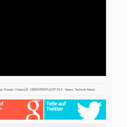
»
st
,
Poster
,
Videos
VERÖFFENTLICHT IN
News
,
Technik-News