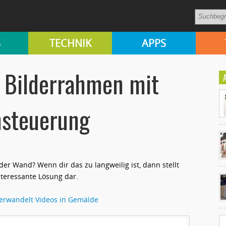
S
TECHNIK
APPS
r Bilderrahmen mit
nsteuerung
r Wand? Wenn dir das zu langweilig ist, dann stellt
Ko
nteressante Lösung dar.
un
 verwandelt Videos in Gemälde