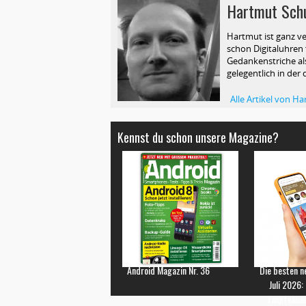
Hartmut Sch
Hartmut ist ganz ve
schon Digitaluhren f
Gedankenstriche als
gelegentlich in der 
Alle Artikel von 
Kennst du schon unsere Magazine?
Android Magazin Nr. 36
Die besten n
Juli 2026:
Empfehlun