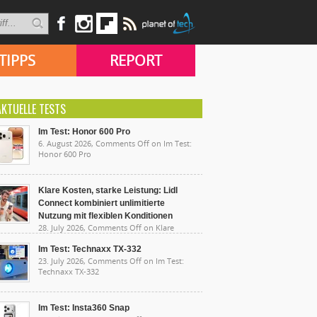
TIPPS
REPORT
AKTUELLE TESTS
Im Test: Honor 600 Pro
6. August 2026,
Comments Off
on Im Test:
Honor 600 Pro
Klare Kosten, starke Leistung: Lidl
Connect kombiniert unlimitierte
Nutzung mit flexiblen Konditionen
28. July 2026,
Comments Off
on Klare
sten, starke Leistung: Lidl Connect kombiniert
limitierte Nutzung mit flexiblen Konditionen
Im Test: Technaxx TX-332
23. July 2026,
Comments Off
on Im Test:
Technaxx TX-332
Im Test: Insta360 Snap