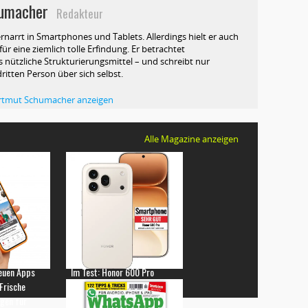
umacher
Redakteur
rnarrt in Smartphones und Tablets. Allerdings hielt er auch
ür eine ziemlich tolle Erfindung. Er betrachtet
 nützliche Strukturierungsmittel – und schreibt nur
dritten Person über sich selbst.
Hartmut Schumacher anzeigen
Alle Magazine anzeigen
euen Apps
Im Test: Honor 600 Pro
 Frische
gen für