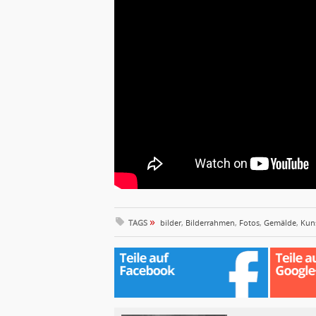
»
TAGS
bilder
,
Bilderrahmen
,
Fotos
,
Gemälde
,
Kun