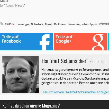
MMS
In "Apps-News"
»
TAGS
messenger
,
Sicherheit
,
Signal
,
SMS
,
verschlüsselung
,
WhatsApp
VERÖFF
Hartmut Schumacher
Redakteur
Hartmut ist ganz vernarrt in Smartphones und T
schon Digitaluhren für eine ziemlich tolle Erfin
Gedankenstriche als nützliche Strukturierungsm
gelegentlich in der dritten Person über sich selb
Alle Artikel von Hartmut Schumacher anzeige
Kennst du schon unsere Magazine?