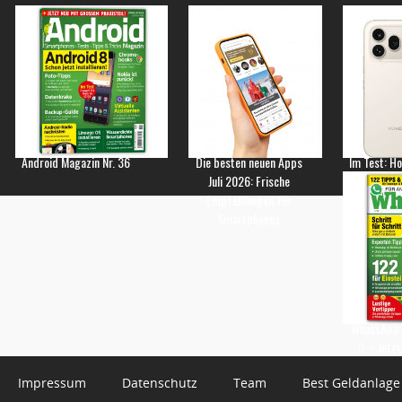
Android Magazin Nr. 36
Die besten neuen Apps
Im Test: H
Juli 2026: Frische
Empfehlungen für
Smartphones
WhatsApp 
3 – Jetzt
Impressum
Datenschutz
Team
Best Geldanlage