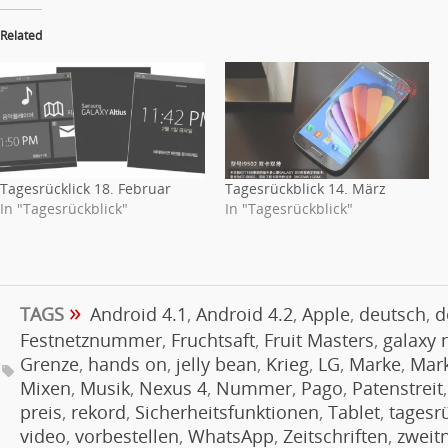
Related
Tagesrücklick 18. Februar
Tagesrückblick 14. März
In "Tagesrückblick"
In "Tagesrückblick"
»
TAGS
Android 4.1
,
Android 4.2
,
Apple
,
deutsch
,
d
Festnetznummer
,
Fruchtsaft
,
Fruit Masters
,
galaxy 
Grenze
,
hands on
,
jelly bean
,
Krieg
,
LG
,
Marke
,
Mark
Mixen
,
Musik
,
Nexus 4
,
Nummer
,
Pago
,
Patenstreit
preis
,
rekord
,
Sicherheitsfunktionen
,
Tablet
,
tagesr
video
,
vorbestellen
,
WhatsApp
,
Zeitschriften
,
zwei