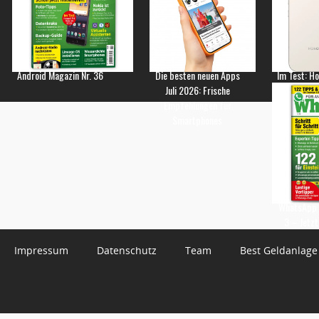
Android Magazin Nr. 36
Die besten neuen Apps
Im Test: H
Juli 2026: Frische
Empfehlungen für
Smartphones
WhatsApp 
3 – Jetzt
Impressum
Datenschutz
Team
Best Geldanlage