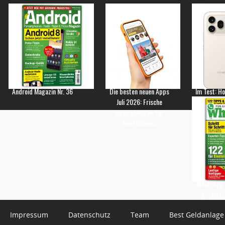
Android Magazin Nr. 36
Die besten neuen Apps
Im Test: H
Juli 2026: Frische
Empfehlungen für
Smartphones
WhatsApp 
3 – Jetzt
Impressum
Datenschutz
Team
Best Geldanlage