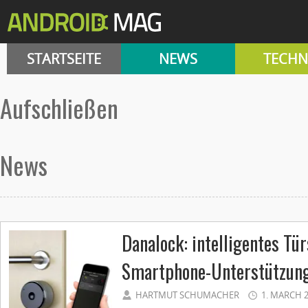
STARTSEITE
NEWS
TECHN
aufschließen
News
Danalock: intelligentes Tü
Smartphone-Unterstützun
HARTMUT SCHUMACHER
1. MARCH 