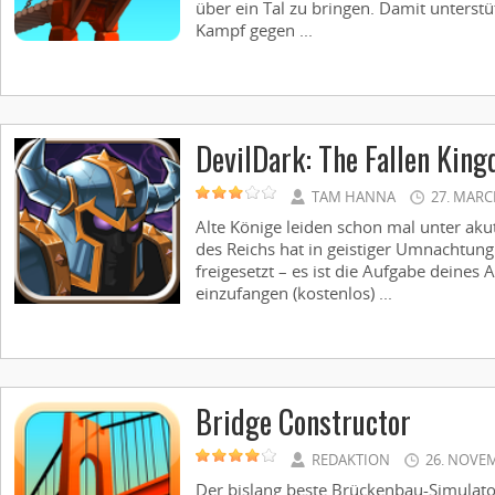
über ein Tal zu bringen. Damit unterst
Kampf gegen ...
DevilDark: The Fallen Kin
TAM HANNA
27. MARC
Alte Könige leiden schon mal unter akut
des Reichs hat in geistiger Umnachtun
freigesetzt – es ist die Aufgabe deines 
einzufangen (kostenlos) ...
Bridge Constructor
REDAKTION
26. NOVE
Der bislang beste Brückenbau-Simulator 