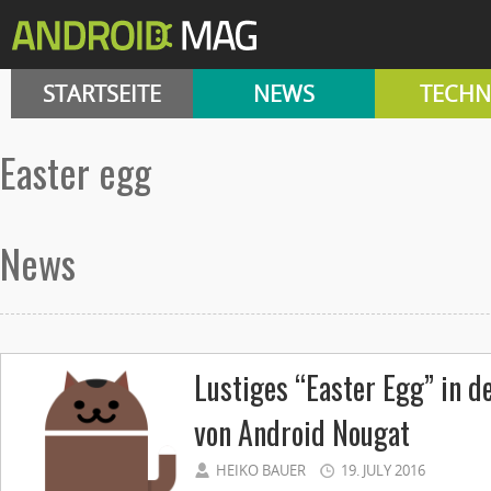
STARTSEITE
NEWS
TECHN
easter egg
News
Lustiges “Easter Egg” in d
von Android Nougat
HEIKO BAUER
19. JULY 2016