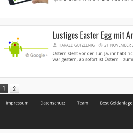
Lustiges Easter Egg mit A
HARALD GUTZELNIG
21. NOVEMBER 
Ostern steht vor der Tür. Ja, ihr habt r
war gestern, ab sofort ist Ostern – zum
1
2
Impressum
Datenschutz
Team
Best Geldanlage