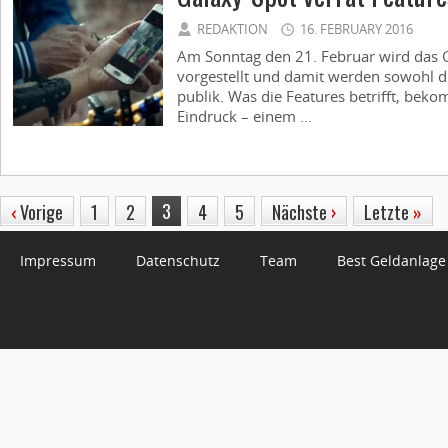
REDAKTION
16. FEBRUARY 2016
Am Sonntag den 21. Februar wird das Ga
vorgestellt und damit werden sowohl di
publik. Was die Features betrifft, beko
Eindruck – einem ...
3
‹
Vorige
1
2
4
5
Nächste
›
Letzte
»
Impressum
Datenschutz
Team
Best Geldanlage