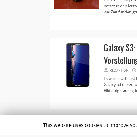
hattet in den let
viel Zeit für den gr
Galaxy S3:
Vorstellun
REDAKTION
Es wäre doch fast 
Galaxy S3 die Gerü
Bild aufgetaucht, i
This website uses cookies to improve your
Impressum
Datenschutz
Team
Best Geldanlage