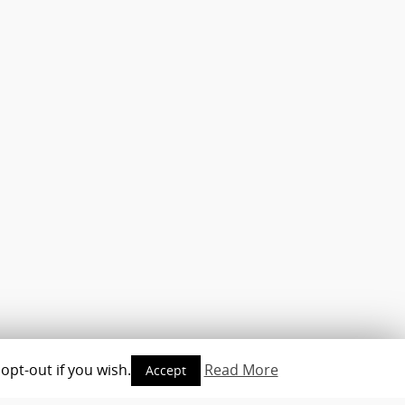
opt-out if you wish.
Read More
Accept
opyright © 2010-2016 - www.androidmag.de