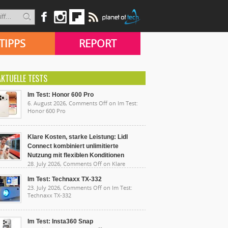
TIPPS
REPORT
AKTUELLE TESTS
Im Test: Honor 600 Pro
6. August 2026,
Comments Off
on Im Test:
Honor 600 Pro
Klare Kosten, starke Leistung: Lidl
Connect kombiniert unlimitierte
Nutzung mit flexiblen Konditionen
28. July 2026,
Comments Off
on Klare
sten, starke Leistung: Lidl Connect kombiniert
limitierte Nutzung mit flexiblen Konditionen
Im Test: Technaxx TX-332
23. July 2026,
Comments Off
on Im Test:
Technaxx TX-332
Im Test: Insta360 Snap