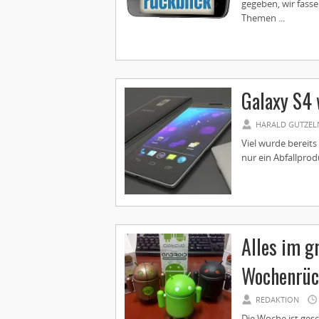
gegeben, wir fass
Themen ...
Galaxy S4 w
HARALD GUTZEL
Viel wurde bereits
nur ein Abfallprodu
Alles im g
Wochenrüc
REDAKTION
Die Woche ist ges