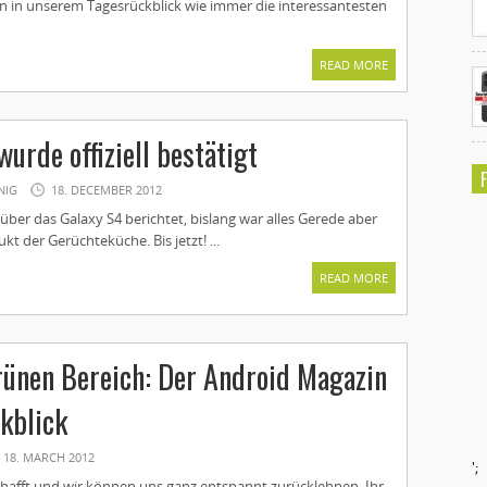
en in unserem Tagesrückblick wie immer die interessantesten
READ MORE
urde offiziell bestätigt
NIG
18. DECEMBER 2012
 über das Galaxy S4 berichtet, bislang war alles Gerede aber
kt der Gerüchteküche. Bis jetzt! ...
READ MORE
rünen Bereich: Der Android Magazin
kblick
18. MARCH 2012
';
chafft und wir können uns ganz entspannt zurücklehnen. Ihr