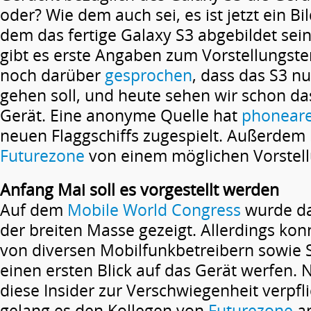
oder? Wie dem auch sei, es ist jetzt ein Bi
dem das fertige Galaxy S3 abgebildet sein
gibt es erste Angaben zum Vorstellungste
noch darüber
gesprochen
, dass das S3 n
gehen soll, und heute sehen wir schon da
Gerät. Eine anonyme Quelle hat
phonear
neuen Flaggschiffs zugespielt. Außerdem 
Futurezone
von einem möglichen Vorstell
Anfang Mai soll es vorgestellt werden
Auf dem
Mobile World Congress
wurde das
der breiten Masse gezeigt. Allerdings ko
von diversen Mobilfunkbetreibern sowie
einen ersten Blick auf das Gerät werfen. 
diese Insider zur Verschwiegenheit verpfl
gelang es den Kollegen von
Futurezone
an