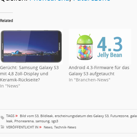
Related
Gerücht: Samsung Galaxy S3
Android 4.3-Firmware für das
mit 4,8 Zoll-Display und
Galaxy S3 aufgetaucht
Keramik-Rückseite?
In "Branchen-News"
In "News"
»
TAGS
Bild vom S3
,
Bildleak
,
erscheinungsdatum des Galaxy S3
,
Futurezone
,
gala
leak
,
Phonearena
,
samsung
,
sgs3
»
VERÖFFENTLICHT IN
News
,
Technik-News