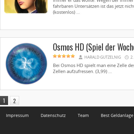
immer er das wollte. Wegen der immer
fahrbaren Untersätzen ist das jetzt nic
(kostenlos) ...
Osmos HD (Spiel der Woch
HARALD GUTZELNIG
2
Bei Osmos HD spielt man eine Zelle dess
Zellen aufzufressen. (3,99) ...
1
2
Impressum
Datenschutz
Team
Best Geldanlage