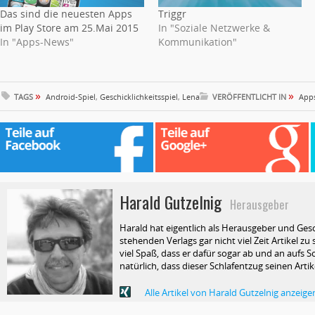
Das sind die neuesten Apps
Triggr
im Play Store am 25.Mai 2015
In "Soziale Netzwerke &
In "Apps-News"
Kommunikation"
»
»
TAGS
Android-Spiel
,
Geschicklichkeitsspiel
,
Lena
VERÖFFENTLICHT IN
App
Harald Gutzelnig
Herausgeber
Harald hat eigentlich als Herausgeber und Ges
stehenden Verlags gar nicht viel Zeit Artikel z
viel Spaß, dass er dafür sogar ab und an aufs Sc
natürlich, dass dieser Schlafentzug seinen Arti
Alle Artikel von Harald Gutzelnig anzeige