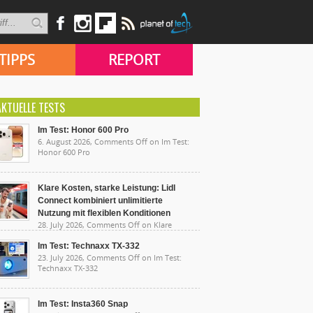
TIPPS
REPORT
AKTUELLE TESTS
Im Test: Honor 600 Pro
6. August 2026,
Comments Off
on Im Test:
Honor 600 Pro
Klare Kosten, starke Leistung: Lidl
Connect kombiniert unlimitierte
Nutzung mit flexiblen Konditionen
28. July 2026,
Comments Off
on Klare
sten, starke Leistung: Lidl Connect kombiniert
limitierte Nutzung mit flexiblen Konditionen
Im Test: Technaxx TX-332
23. July 2026,
Comments Off
on Im Test:
Technaxx TX-332
Im Test: Insta360 Snap