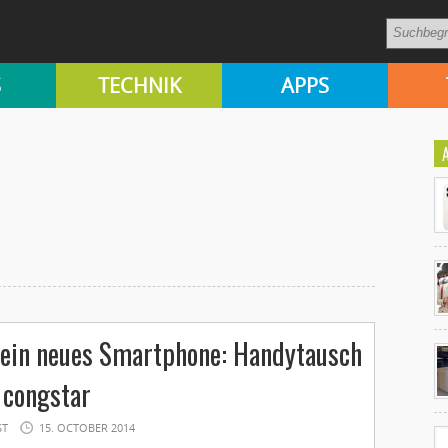
S
TECHNIK
APPS
Ko
 ein neues Smartphone: Handytausch
un
 congstar
ST
15. OCTOBER 2014