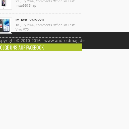
21. July 2026,
Comments Off
on Im Test:
Insta360 Snap
Im Test: Vivo V70
18. July 2026,
Comments Off
on Im Test:
Vivo V70
opyright © 2010-2016 - www.androidmag.de
FOLGE UNS AUF FACEBOOK