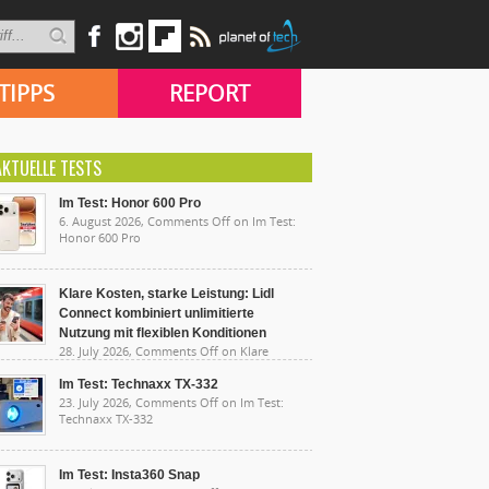
TIPPS
REPORT
AKTUELLE TESTS
Im Test: Honor 600 Pro
6. August 2026,
Comments Off
on Im Test:
Honor 600 Pro
Klare Kosten, starke Leistung: Lidl
Connect kombiniert unlimitierte
Nutzung mit flexiblen Konditionen
28. July 2026,
Comments Off
on Klare
sten, starke Leistung: Lidl Connect kombiniert
limitierte Nutzung mit flexiblen Konditionen
Im Test: Technaxx TX-332
23. July 2026,
Comments Off
on Im Test:
Technaxx TX-332
Im Test: Insta360 Snap