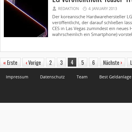
REDAKTION
4. JANUARY 2013
Der koreanische Hardwarehersteller LG 
veröffentlicht, der darauf schließen läss
CES in Las Vegas zumindest ein neues 
wahrscheinlich ein Smartphone) vorstell
4
«
Erste
‹
Vorige
2
3
5
6
Nächste
›
Impressum
Datenschutz
Team
Best Geldanlage