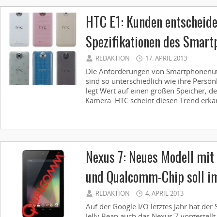
HTC E1: Kunden entscheide
Spezifikationen des Smart
REDAKTION
17. APRIL 2013
Die Anforderungen von Smartphonenutz
sind so unterschiedlich wie ihre Persönl
legt Wert auf einen großen Speicher, d
Kamera. HTC scheint diesen Trend erkan
Nexus 7: Neues Modell mit
und Qualcomm-Chip soll im
REDAKTION
4. APRIL 2013
Auf der Google I/O letztes Jahr hat de
Jelly Bean auch das Nexus 7 vorgestellt