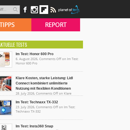
TIPPS
REPORT
AKTUELLE TESTS
Im Test: Honor 600 Pro
6. August 2026,
Comments Off
on Im Test:
Honor 600 Pro
Klare Kosten, starke Leistung: Lidl
Connect kombiniert unlimitierte
Nutzung mit flexiblen Konditionen
28. July 2026,
Comments Off
on Klare
sten, starke Leistung: Lidl Connect kombiniert
limitierte Nutzung mit flexiblen Konditionen
Im Test: Technaxx TX-332
23. July 2026,
Comments Off
on Im Test:
Technaxx TX-332
Im Test: Insta360 Snap