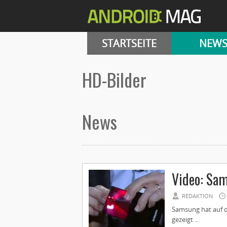
STARTSEITE
NEW
HD-Bilder
News
Video: Sam
REDAKTION
Samsung hat auf d
gezeigt ...