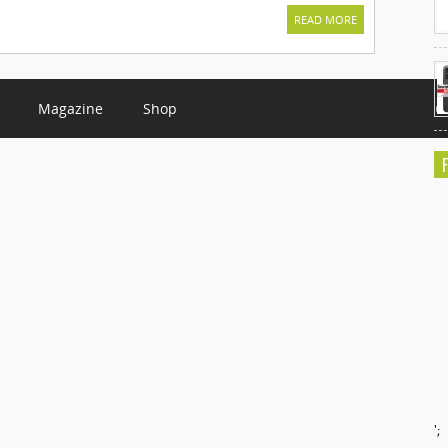
READ MORE
Magazine
Shop
C
';