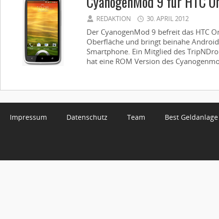
CyanogenMod 9 für HTC One
REDAKTION
30. APRIL 2012
Der CyanogenMod 9 befreit das HTC On
Oberfläche und bringt beinahe Android
Smartphone. Ein Mitglied des TripNDr
hat eine ROM Version des Cyanogenmod
Impressum
Datenschutz
Team
Best Geldanlage