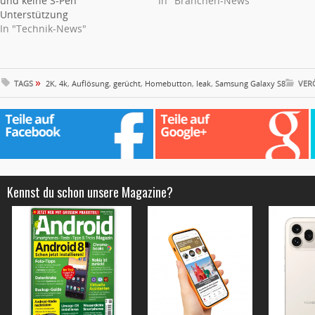
und keine S-Pen
In "Branchen-News"
Unterstützung
In "Technik-News"
»
TAGS
2K
,
4k
,
Auflösung
,
gerücht
,
Homebutton
,
leak
,
Samsung Galaxy S8
VER
Kennst du schon unsere Magazine?