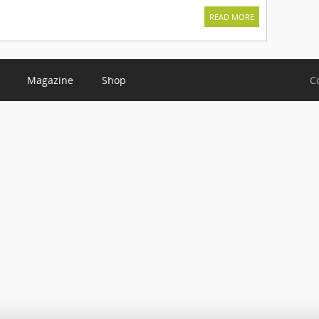
READ MORE
Magazine
Shop
C