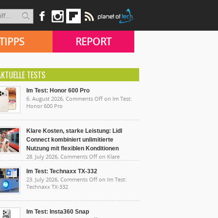
TIPPS
REPORT
AKTUELLE TESTS
Im Test: Honor 600 Pro
6. August 2026,
Comments Off
on Im Test:
Honor 600 Pro
Klare Kosten, starke Leistung: Lidl
Connect kombiniert unlimitierte
Nutzung mit flexiblen Konditionen
28. July 2026,
Comments Off
on Klare
sten, starke Leistung: Lidl Connect kombiniert
limitierte Nutzung mit flexiblen Konditionen
Im Test: Technaxx TX-332
23. July 2026,
Comments Off
on Im Test:
Technaxx TX-332
Im Test: Insta360 Snap