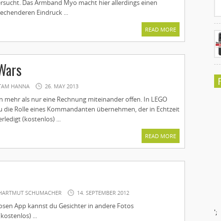
ersucht. Das Armband Myo macht hier allerdings einen
rechenderen Eindruck ...
READ MORE
 Wars
TAM HANNA
26. MAY 2013
en mehr als nur eine Rechnung miteinander offen. In LEGO
du die Rolle eines Kommandanten übernehmen, der in Echtzeit
ledigt (kostenlos) ...
READ MORE
HARTMUT SCHUMACHER
14. SEPTEMBER 2012
losen App kannst du Gesichter in andere Fotos
';
kostenlos) ...