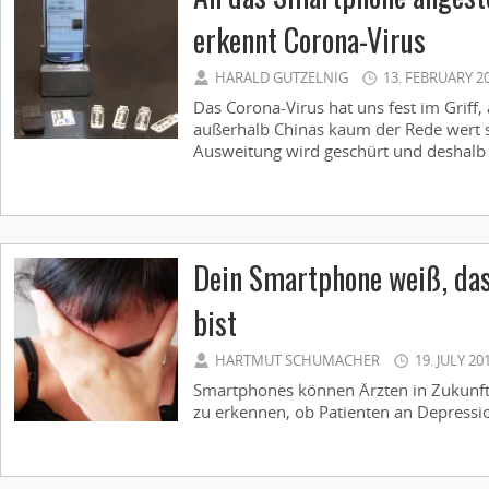
erkennt Corona-Virus
HARALD GUTZELNIG
13. FEBRUARY 2
Das Corona-Virus hat uns fest im Griff,
außerhalb Chinas kaum der Rede wert s
Ausweitung wird geschürt und deshalb 
Dein Smartphone weiß, das
bist
HARTMUT SCHUMACHER
19. JULY 20
Smartphones können Ärzten in Zukunft 
zu erkennen, ob Patienten an Depressio