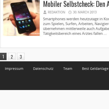
Mobiler Selbstcheck: Den A
REDAKTION
30. MARCH 2013
Smartphones werden heutzutage in Kom
zum Spielen, Surfen, Arbeiten, Navigier
übernehmen mittlerweile auch Aufgaben
Tätigkeitsbereich eines Arztes fallen ...
1
2
3
Impressum
Datenschutz
Team
Best Geldanlage