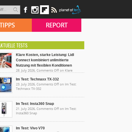
TIPPS
REPORT
AKTUELLE TESTS
Klare Kosten, starke Leistung: Lidl
Connect kombiniert unlimitierte
Nutzung mit flexiblen Konditionen
28. July 2026,
Comments Off
on Klare
sten, starke Leistung: Lidl Connect kombiniert
limitierte Nutzung mit flexiblen Konditionen
Im Test: Technaxx TX-332
23. July 2026,
Comments Off
on Im Test:
Technaxx TX-332
Im Test: Insta360 Snap
21. July 2026,
Comments Off
on Im Test:
Insta360 Snap
Im Test: Vivo V70