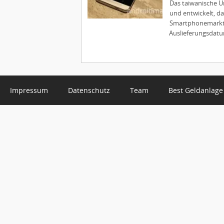
Das taiwanische U
und entwickelt, da
Smartphonemarktes
Auslieferungsdatu
Impressum
Datenschutz
Team
Best Geldanlage