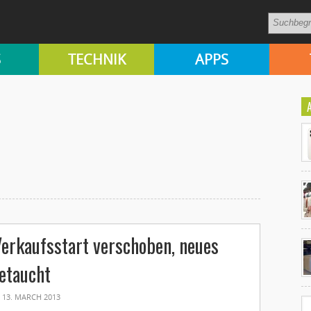
S
TECHNIK
APPS
Ko
erkaufsstart verschoben, neues
un
etaucht
13. MARCH 2013