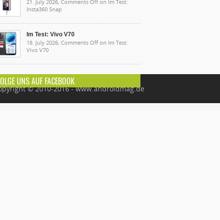
21. July 2026,
Comments Off
on Im Test:
Insta360 Snap
Im Test: Vivo V70
18. July 2026,
Comments Off
on Im Test:
Vivo V70
FOLGE UNS AUF FACEBOOK
opyright © 2010-2016 - www.androidmag.de