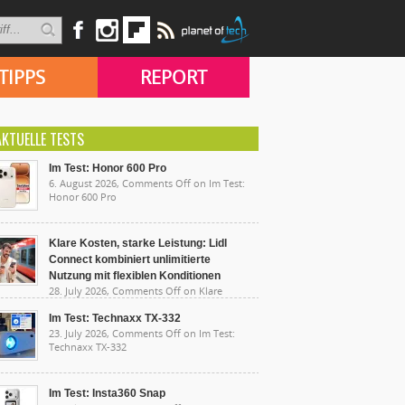
TIPPS
REPORT
AKTUELLE TESTS
Im Test: Honor 600 Pro
6. August 2026,
Comments Off
on Im Test:
Honor 600 Pro
Klare Kosten, starke Leistung: Lidl
Connect kombiniert unlimitierte
Nutzung mit flexiblen Konditionen
28. July 2026,
Comments Off
on Klare
sten, starke Leistung: Lidl Connect kombiniert
limitierte Nutzung mit flexiblen Konditionen
Im Test: Technaxx TX-332
23. July 2026,
Comments Off
on Im Test:
Technaxx TX-332
Im Test: Insta360 Snap