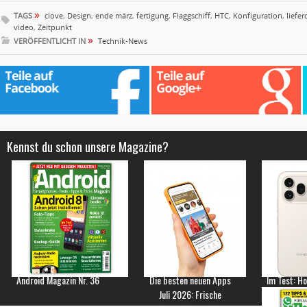
»
TAGS
clove
,
Design
,
ende märz
,
fertigung
,
Flaggschiff
,
HTC
,
Konfiguration
,
liefe
video
,
Zeitpunkt
»
VERÖFFENTLICHT IN
Technik-News
Kennst du schon unsere Magazine?
Android Magazin Nr. 36
Die besten neuen Apps
Im Test: H
Juli 2026: Frische