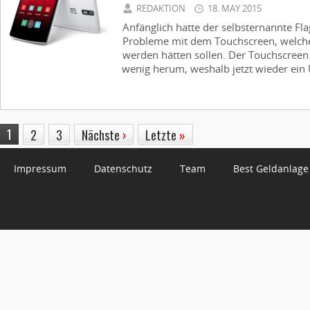
REDAKTION
18. MAY 2015
Anfänglich hatte der selbsternannte Fla
Probleme mit dem Touchscreen, welche
werden hätten sollen. Der Touchscreen 
wenig herum, weshalb jetzt wieder ein
1
2
3
Nächste
›
Letzte
»
Impressum
Datenschutz
Team
Best Geldanlage