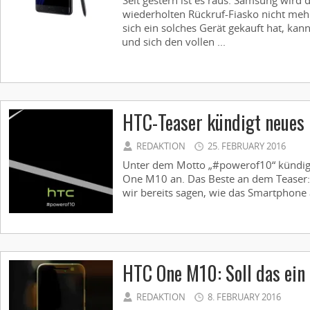
Seit gestern ist es raus: Samsung wird
wiederholten Rückruf-Fiasko nicht meh
sich ein solches Gerät gekauft hat, ka
und sich den vollen ...
HTC-Teaser kündigt neues 
REDAKTION
25. FEBRUARY 2016
Unter dem Motto „#powerof10“ kündigt
One M10 an. Das Beste an dem Teaser
wir bereits sagen, wie das Smartphone 
HTC One M10: Soll das ein
REDAKTION
8. FEBRUARY 2016