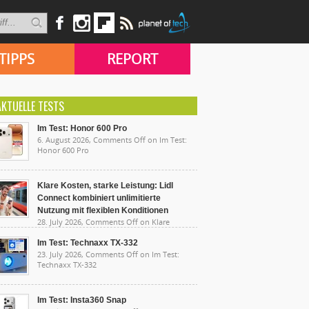
TIPPS
REPORT
AKTUELLE TESTS
Im Test: Honor 600 Pro
6. August 2026,
Comments Off
on Im Test:
Honor 600 Pro
Klare Kosten, starke Leistung: Lidl
Connect kombiniert unlimitierte
Nutzung mit flexiblen Konditionen
28. July 2026,
Comments Off
on Klare
sten, starke Leistung: Lidl Connect kombiniert
limitierte Nutzung mit flexiblen Konditionen
Im Test: Technaxx TX-332
23. July 2026,
Comments Off
on Im Test:
Technaxx TX-332
Im Test: Insta360 Snap