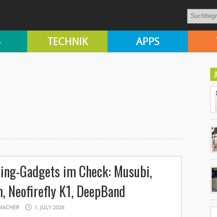
S
TECHNIK
APPS
Ko
ing-Gadgets im Check: Musubi,
un
 Neofirefly K1, DeepBand
MACHER
1. JULY 2026