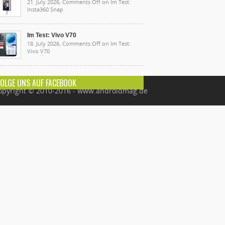
21. July 2026,
Comments Off
on Im Test:
Insta360 Snap
Im Test: Vivo V70
18. July 2026,
Comments Off
on Im Test:
Vivo V70
FOLGE UNS AUF FACEBOOK
opyright © 2010-2016 - www.androidmag.de