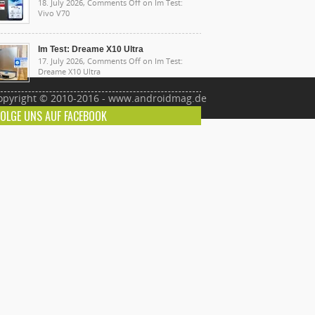
18. July 2026,
Comments Off
on Im Test:
Vivo V70
Im Test: Dreame X10 Ultra
17. July 2026,
Comments Off
on Im Test:
Dreame X10 Ultra
opyright © 2010-2016 - www.androidmag.de
FOLGE UNS AUF FACEBOOK