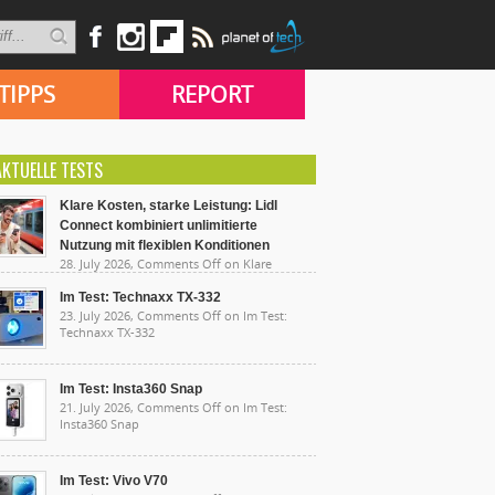
TIPPS
REPORT
AKTUELLE TESTS
Klare Kosten, starke Leistung: Lidl
Connect kombiniert unlimitierte
Nutzung mit flexiblen Konditionen
28. July 2026,
Comments Off
on Klare
sten, starke Leistung: Lidl Connect kombiniert
limitierte Nutzung mit flexiblen Konditionen
Im Test: Technaxx TX-332
23. July 2026,
Comments Off
on Im Test:
Technaxx TX-332
Im Test: Insta360 Snap
21. July 2026,
Comments Off
on Im Test:
Insta360 Snap
Im Test: Vivo V70