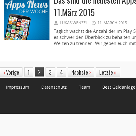
11.März 2015
LUKAS WENZEL
11. MARCH 2015
Täglich wächst die Anzahl der im Play S
es schwer den Überblick zu behalten u
Weizen zu trennen. Wir geben euch mit
2
‹
Vorige
1
3
4
Nächste
›
Letzte
»
Impressum
Datenschutz
Team
Best Geldanlage