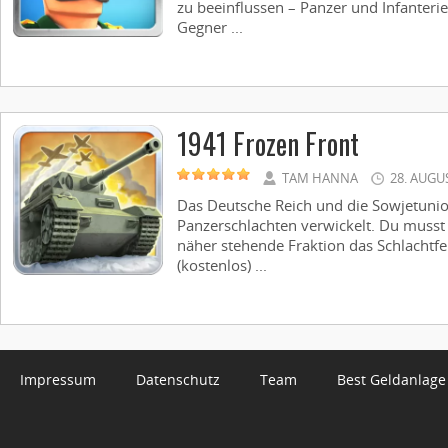
zu beeinflussen – Panzer und Infanteri
Gegner ...
1941 Frozen Front
TAM HANNA
28. AUGU
Das Deutsche Reich und die Sowjetunion
Panzerschlachten verwickelt. Du musst 
näher stehende Fraktion das Schlachtfel
(kostenlos) ...
Impressum
Datenschutz
Team
Best Geldanlage