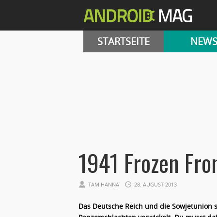
STARTSEITE
NEW
1941 Frozen Fro
TAM HANNA
28. AUGUST 2013
Das Deutsche Reich und die Sowjetunion si