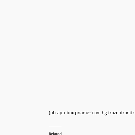
[pb-app-box pname=’com.hg.frozenfrontfree
Related