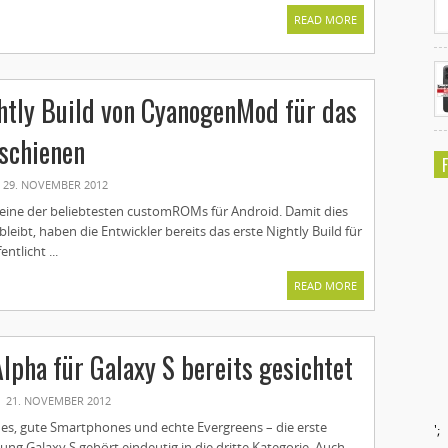
READ MORE
htly Build von CyanogenMod für das
schienen
29. NOVEMBER 2012
ine der beliebtesten customROMs für Android. Damit dies
bleibt, haben die Entwickler bereits das erste Nightly Build für
ntlicht ...
READ MORE
Alpha für Galaxy S bereits gesichtet
21. NOVEMBER 2012
es, gute Smartphones und echte Evergreens – die erste
';
ng Galaxy S gehört eindeutig in die dritte Kategorie. Auch