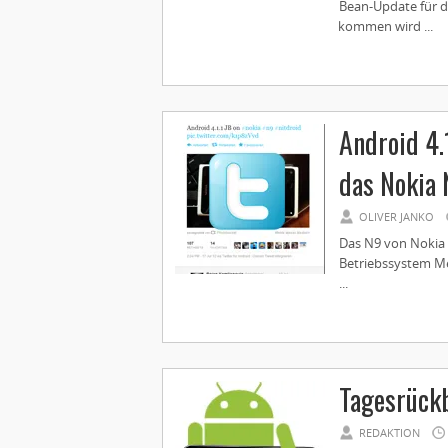
Bean-Update für d
kommen wird ...
Android 4.1
das Nokia
OLIVER JANKO
Das N9 von Nokia 
Betriebssystem Me
...
Tagesrückb
REDAKTION