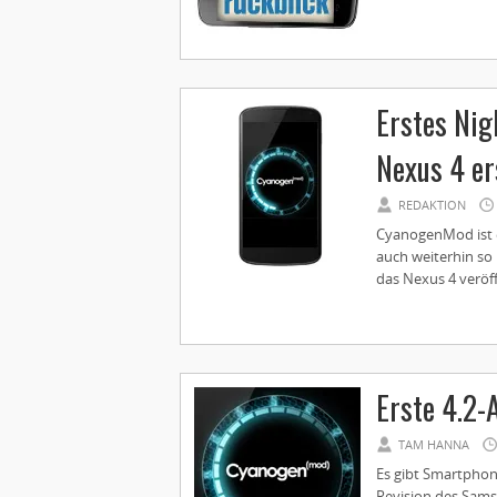
Erstes Nig
Nexus 4 er
REDAKTION
CyanogenMod ist e
auch weiterhin so 
das Nexus 4 veröffe
Erste 4.2-
TAM HANNA
Es gibt Smartphon
Revision des Samsu