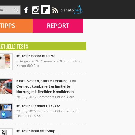
TIPPS
REPORT
AKTUELLE TESTS
Im Test: Honor 600 Pro
6. August 2026,
Comments Off
on Im Test:
Honor 600 Pro
Klare Kosten, starke Leistung: Lidl
Connect kombiniert unlimitierte
Nutzung mit flexiblen Konditionen
28. July 2026,
Comments Off
on Klare
sten, starke Leistung: Lidl Connect kombiniert
limitierte Nutzung mit flexiblen Konditionen
Im Test: Technaxx TX-332
23. July 2026,
Comments Off
on Im Test:
Technaxx TX-332
Im Test: Insta360 Snap