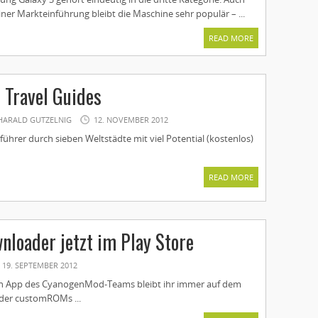
iner Markteinführung bleibt die Maschine sehr populär – ...
READ MORE
 Travel Guides
HARALD GUTZELNIG
12. NOVEMBER 2012
führer durch sieben Weltstädte mit viel Potential (kostenlos)
READ MORE
loader jetzt im Play Store
19. SEPTEMBER 2012
uen App des CyanogenMod-Teams bleibt ihr immer auf dem
 der customROMs ...