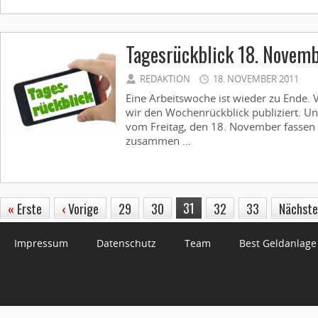
Tagesrückblick 18. Novem
REDAKTION
18. NOVEMBER 2011
Eine Arbeitswoche ist wieder zu Ende.
wir den Wochenrückblick publiziert. Un
vom Freitag, den 18. November fassen 
zusammen ...
31
«
Erste
‹
Vorige
29
30
32
33
Nächst
Impressum
Datenschutz
Team
Best Geldanlage