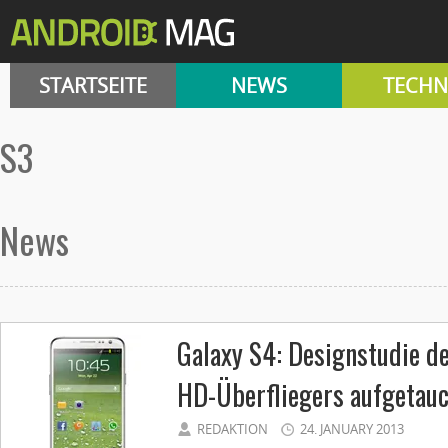
STARTSEITE
NEWS
TECHN
S3
News
Galaxy S4: Designstudie 
HD-Überfliegers aufgetau
REDAKTION
24. JANUARY 2013