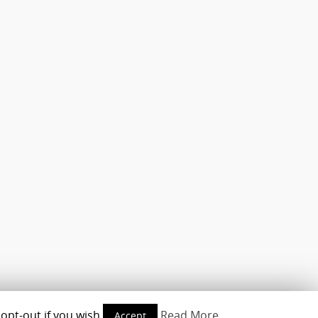
opt-out if you wish.
Read More
Accept
opyright © 2010-2016 - www.androidmag.de