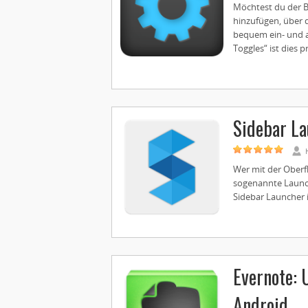
Möchtest du der B
hinzufügen, über 
bequem ein- und a
Toggles“ ist dies p
Sidebar L
Wer mit der Oberfl
sogenannte Launch
Sidebar Launcher i
Evernote: 
Android