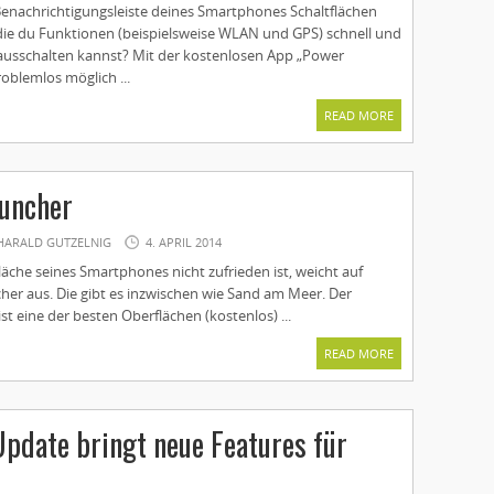
enachrichtigungsleiste deines Smartphones Schaltflächen
die du Funktionen (beispielsweise WLAN und GPS) schnell und
usschalten kannst? Mit der kostenlosen App „Power
roblemlos möglich ...
READ MORE
auncher
HARALD GUTZELNIG
4. APRIL 2014
äche seines Smartphones nicht zufrieden ist, weicht auf
er aus. Die gibt es inzwischen wie Sand am Meer. Der
st eine der besten Oberflächen (kostenlos) ...
READ MORE
Update bringt neue Features für