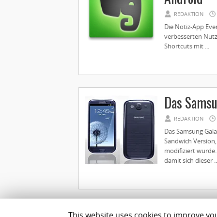
REDAKTION
Die Notiz-App Eve
verbesserten Nutz
Shortcuts mit ...
Das Samsu
REDAKTION
Das Samsung Galax
Sandwich Version,
modifiziert wurde
damit sich dieser ..
This website uses cookies to improve your
Impressum
Datenschutz
Team
Best Geldanlage