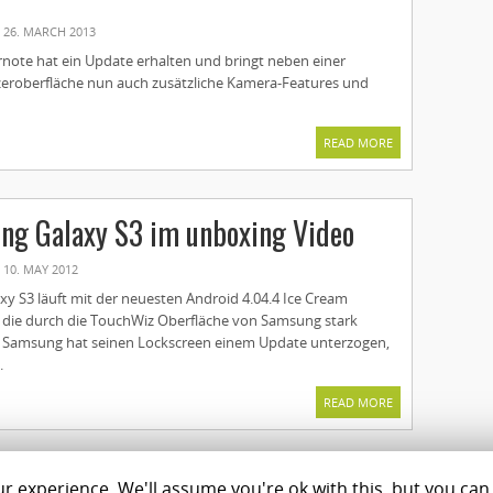
26. MARCH 2013
rnote hat ein Update erhalten und bringt neben einer
eroberfläche nun auch zusätzliche Kamera-Features und
READ MORE
ng Galaxy S3 im unboxing Video
10. MAY 2012
y S3 läuft mit der neuesten Android 4.04.4 Ice Cream
 die durch die TouchWiz Oberfläche von Samsung stark
. Samsung hat seinen Lockscreen einem Update unterzogen,
.
READ MORE
 experience. We'll assume you're ok with this, but you can 
Magazine
Shop
C