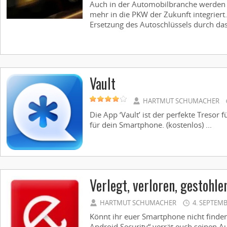
Auch in der Automobilbranche werden
mehr in die PKW der Zukunft integriert.
Ersetzung des Autoschlüssels durch da
Vault
HARTMUT SCHUMACHER
Die App ‘Vault’ ist der perfekte Tresor 
für dein Smartphone. (kostenlos) ...
Verlegt, verloren, gestohle
HARTMUT SCHUMACHER
4. SEPTEMB
Könnt ihr euer Smartphone nicht finden
Android Security“ verrät euch seinen A