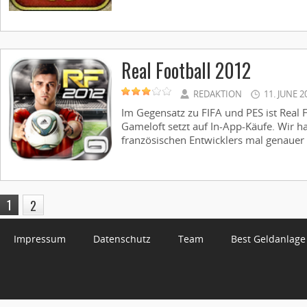
Real Football 2012
REDAKTION
11. JUNE 2
Im Gegensatz zu FIFA und PES ist Real Fo
Gameloft setzt auf In-App-Käufe. Wir 
französischen Entwicklers mal genauer a
1
2
Impressum
Datenschutz
Team
Best Geldanlage