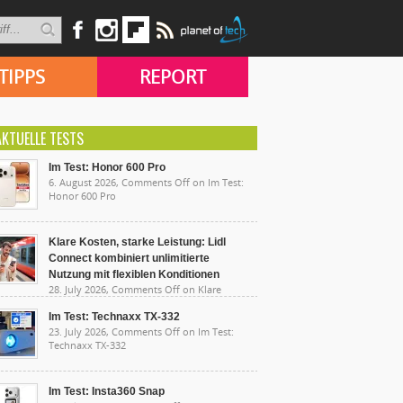
TIPPS
REPORT
AKTUELLE TESTS
Im Test: Honor 600 Pro
6. August 2026,
Comments Off
on Im Test:
Honor 600 Pro
Klare Kosten, starke Leistung: Lidl
Connect kombiniert unlimitierte
Nutzung mit flexiblen Konditionen
28. July 2026,
Comments Off
on Klare
sten, starke Leistung: Lidl Connect kombiniert
limitierte Nutzung mit flexiblen Konditionen
Im Test: Technaxx TX-332
23. July 2026,
Comments Off
on Im Test:
Technaxx TX-332
Im Test: Insta360 Snap