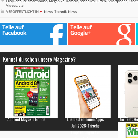
Frequenz
,
lte smartphone
,
Megapixel Kamera
,
schnelles Surfen
,
Smartphone
,
Stadt
Videos
,
zte
»
VERÖFFENTLICHT IN
News
,
Technik-News
Kennst du schon unsere Magazine?
Android Magazin Nr. 36
Die besten neuen Apps
Im Test: H
Juli 2026: Frische
Empfehlungen für