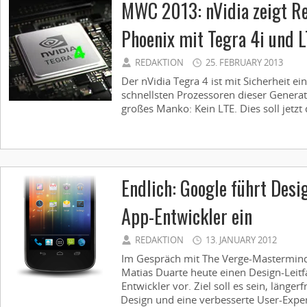
MWC 2013: nVidia zeigt R
Phoenix mit Tegra 4i und 
REDAKTION
25. FEBRUARY 2013
Der nVidia Tegra 4 ist mit Sicherheit e
schnellsten Prozessoren dieser Generati
großes Manko: Kein LTE. Dies soll jetzt 
Endlich: Google führt Desi
App-Entwickler ein
REDAKTION
13. JANUARY 2012
Im Gespräch mit The Verge-Mastermind 
Matias Duarte heute einen Design-Leit
Entwickler vor. Ziel soll es sein, längerfr
Design und eine verbesserte User-Exper