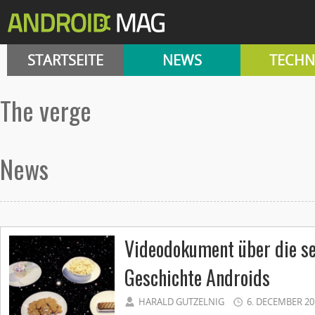
STARTSEITE
NEWS
TECHN
the verge
News
Videodokument über die se
Geschichte Androids
HARALD GUTZELNIG
6. DECEMBER 20