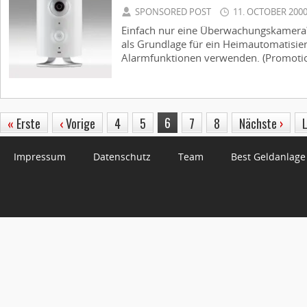
SPONSORED POST
11. OCTOBER 200
Einfach nur eine Überwachungskamera? N
als Grundlage für ein Heimautomatisi
Alarmfunktionen verwenden. (Promotion
6
«
Erste
‹
Vorige
4
5
7
8
Nächste
›
Impressum
Datenschutz
Team
Best Geldanlage