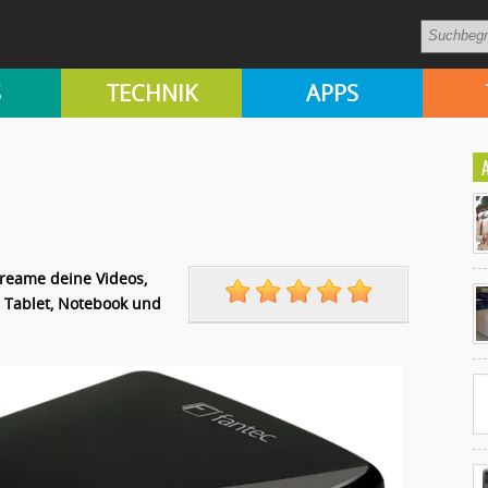
S
TECHNIK
APPS
treame deine Videos,
Ko
un
 Tablet, Notebook und