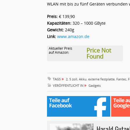
WLAN mit bis zu fünf Geräten verbunden 
Preis:
€ 139,90
Kapazitäten:
320 – 1000 GByte
Gewicht:
240g
Link:
www.amazon.de
Aktueller Preis
Price Not
auf Amazon:
Found
»
TAGS
2
,
5 zoll
,
Akku
,
externe festplatte
,
Fantec
,
F
»
VERÖFFENTLICHT IN
Gadgets
Harald Gutze