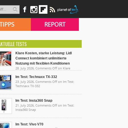
TIPPS
REPORT
AKTUELLE TESTS
Klare Kosten, starke Leistung: Lidl
Connect kombiniert unlimitierte
Nutzung mit flexiblen Konditionen
28. July 2026,
Comments Off
on Klare
sten, starke Leistung: Lidl Connect kombiniert
limitierte Nutzung mit flexiblen Konditionen
Im Test: Technaxx TX-332
23. July 2026,
Comments Off
on Im Test:
Technaxx TX-332
Im Test: Insta360 Snap
21. July 2026,
Comments Off
on Im Test:
Insta360 Snap
Im Test: Vivo V70