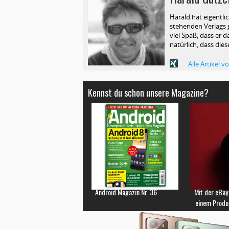
Harald hat eigentli
stehenden Verlags g
viel Spaß, dass er d
natürlich, dass die
Alle Artikel 
Kennst du schon unsere Magazine?
Android Magazin Nr. 36
Mit der eBay
einem Produ