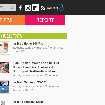
TIPPS
REPORT
AKTUELLE TESTS
Im Test: Honor 600 Pro
6. August 2026,
Comments Off
on Im Test:
Honor 600 Pro
Klare Kosten, starke Leistung: Lidl
Connect kombiniert unlimitierte
Nutzung mit flexiblen Konditionen
28. July 2026,
Comments Off
on Klare
sten, starke Leistung: Lidl Connect kombiniert
limitierte Nutzung mit flexiblen Konditionen
Im Test: Technaxx TX-332
23. July 2026,
Comments Off
on Im Test:
Technaxx TX-332
Im Test: Insta360 Snap