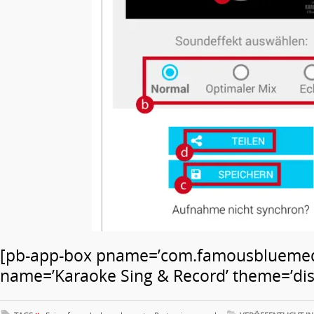
[pb-app-box pname=’com.famousbluemed
name=’Karaoke Sing & Record’ theme=’disc