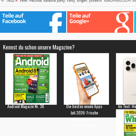
»
TAGS
Feier
,
freunde
,
karaoke party
,
Party
,
singen
,
yokee
VERÖFFENTLICHT I
Kennst du schon unsere Magazine?
Android Magazin Nr. 36
Die besten neuen Apps
Im Test: H
Juli 2026: Frische
Empfehlungen für
Smartphones