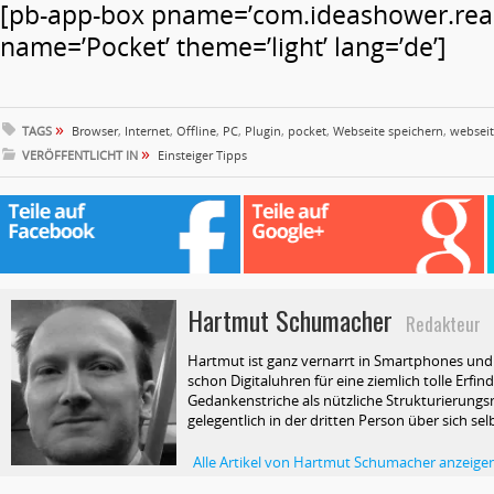
[pb-app-box pname=’com.ideashower.readi
name=’Pocket’ theme=’light’ lang=’de’]
»
TAGS
Browser
,
Internet
,
Offline
,
PC
,
Plugin
,
pocket
,
Webseite speichern
,
websei
»
VERÖFFENTLICHT IN
Einsteiger Tipps
Hartmut Schumacher
Redakteur
Hartmut ist ganz vernarrt in Smartphones und T
schon Digitaluhren für eine ziemlich tolle Erfin
Gedankenstriche als nützliche Strukturierungsm
gelegentlich in der dritten Person über sich selb
Alle Artikel von Hartmut Schumacher anzeige