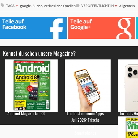
»
»
TAGS
google
,
Suche
,
verlässliche Quellen
VERÖFFENTLICHT IN
Allgemein
Kennst du schon unsere Magazine?
Android Magazin Nr. 36
Die besten neuen Apps
Im Test: H
Juli 2026: Frische
Empfehlungen für
Smartphones