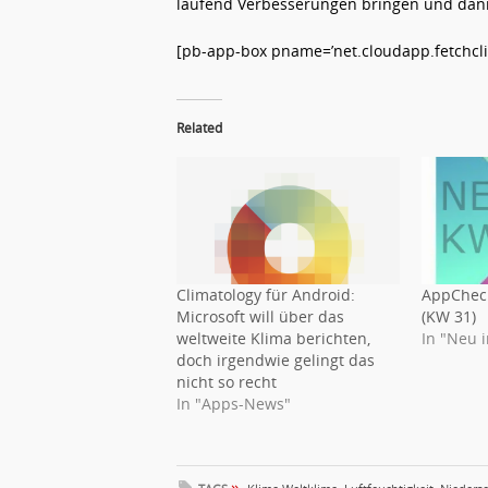
laufend Verbesserungen bringen und dann
[pb-app-box pname=’net.cloudapp.fetchclim
Related
Climatology für Android:
AppCheck
Microsoft will über das
(KW 31)
weltweite Klima berichten,
In "Neu 
doch irgendwie gelingt das
nicht so recht
In "Apps-News"
»