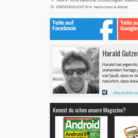
TAGS
Klima Weltklima
,
Luftfeuchtigkeit
,
Niedersc
»
VERÖFFENTLICHT IN
Nachrichten & Wetter
Harald Gutze
Harald hat eigentli
stehenden Verlags g
viel Spaß, dass er d
natürlich, dass die
Alle Artikel 
Kennst du schon unsere Magazine?