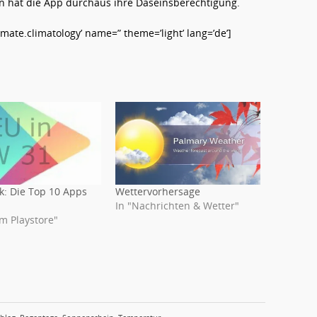
 hat die App durchaus ihre Daseinsberechtigung.
ate.climatology’ name=” theme=’light’ lang=’de’]
: Die Top 10 Apps
Wettervorhersage
In "Nachrichten & Wetter"
im Playstore"