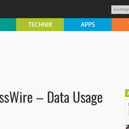
S
TECHNIK
APPS
ssWire – Data Usage