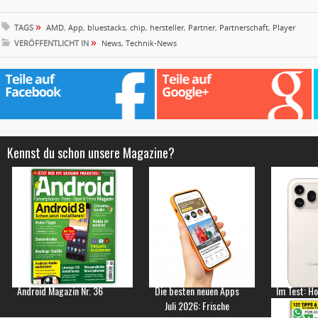
»
TAGS
AMD
,
App
,
bluestacks
,
chip
,
hersteller
,
Partner
,
Partnerschaft
,
Player
»
VERÖFFENTLICHT IN
News
,
Technik-News
Kennst du schon unsere Magazine?
Android Magazin Nr. 36
Die besten neuen Apps
Im Test: H
Juli 2026: Frische