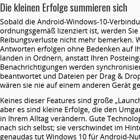
Die
kleinen
Erfolge
summieren
sich
Sobald die Android-Windows-10-Verbindu
ordnungsgemäß lizenziert ist, werden Sie
Reibungsverluste nicht mehr bemerken. 
Antworten erfolgen ohne Bedenken auf I
landen in Ordnern, anstatt Ihren Posteing
Benachrichtigungen werden synchronisier
beantwortet und Dateien per Drag & Drop
wären sie nie auf einem anderen Gerät g
Keines dieser Features sind große „Launc
aber es sind kleine Erfolge, die den Umg
in Ihrem Alltag verändern. Gute Technolog
nach sich selbst; sie verschwindet im Hin
genaudas tut Windows 10 für Android-Nutz