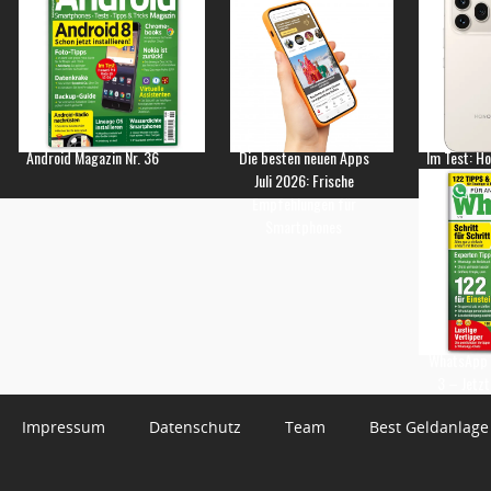
Android Magazin Nr. 36
Die besten neuen Apps
Im Test: H
Juli 2026: Frische
Empfehlungen für
Smartphones
WhatsApp 
3 – Jetzt
Impressum
Datenschutz
Team
Best Geldanlage