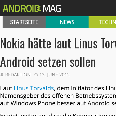
STARTSEITE
NEWS
TECHN
Nokia hätte laut Linus Tor
Android setzen sollen
REDAKTION
13. JUNE 2012
Laut
Linus Torvalds
, dem Initiator des Li
Namensgeber des offenen Betriebssystems
auf Windows Phone besser auf Android se
Er gibt weiter an, dass die Kooperation v