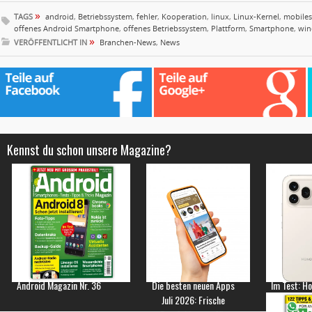
»
TAGS
android
,
Betriebssystem
,
fehler
,
Kooperation
,
linux
,
Linux-Kernel
,
mobiles
offenes Android Smartphone
,
offenes Betriebssystem
,
Plattform
,
Smartphone
,
wi
»
VERÖFFENTLICHT IN
Branchen-News
,
News
Kennst du schon unsere Magazine?
Android Magazin Nr. 36
Die besten neuen Apps
Im Test: H
Juli 2026: Frische